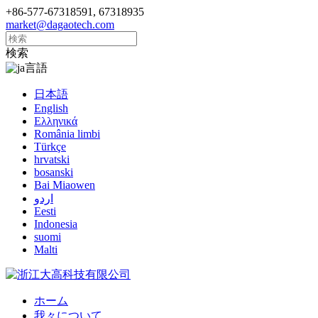
+86-577-67318591, 67318935
market@dagaotech.com
検索
言語
日本語
English
Ελληνικά
România limbi
Türkçe
hrvatski
bosanski
Bai Miaowen
اردو
Eesti
Indonesia
suomi
Malti
ホーム
我々について